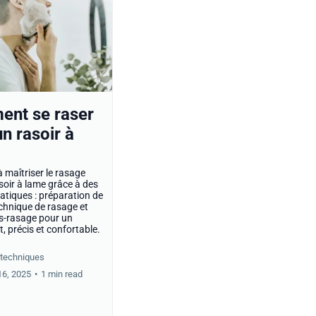
nt se raser
n rasoir à
 maîtriser le rasage
soir à lame grâce à des
ratiques : préparation de
echnique de rasage et
s-rasage pour un
t, précis et confortable.
t techniques
6, 2025
•
1 min read