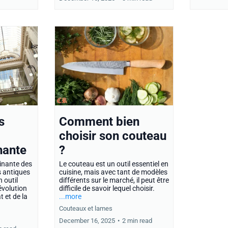
Comment bien
s
choisir son couteau
?
hante
Le couteau est un outil essentiel en
cinante des
cuisine, mais avec tant de modèles
s antiques
différents sur le marché, il peut être
 outil
difficile de savoir lequel choisir.
évolution
...more
t et de la
Couteaux et lames
December 16, 2025
•
2 min read