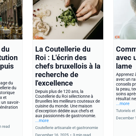
 du
La Coutellerie du
Comme
tution
Roi : L'écrin des
avec u
epuis
chefs bruxellois à la
lame
recherche de
Apprenez à
avec un ra
l'excellence
sage du
conseils p
ellerie du
la peau, t
Depuis plus de 120 ans, la
istorique
soins aprè
Coutellerie du Roi sélectionne à
x et
résultat ne
Bruxelles les meilleurs couteaux de
 un savoir-
...more
cuisine du monde. Une maison
génération
d’exception dédiée aux chefs et
Tutoriels e
aux passionnés de gastronomie.
December 1
...more
n read
Coutellerie artisanale et gastronomie
December 16, 2025
•
3 min read