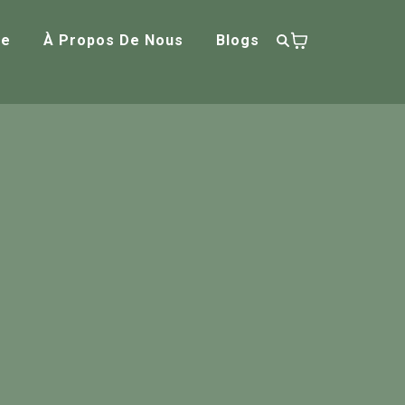
ue
À Propos De Nous
Blogs