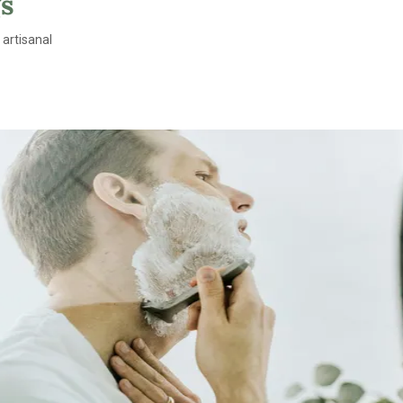
gs
 artisanal